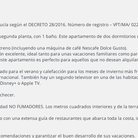
alucía según el DECRETO 28/2016. Número de registro – VFT/MA/ 02
 segunda planta, con 1 baño. Este apartamento de dos dormitorios
reno (incluyendo una máquina de café Nescafe Dolce Gusto).
 excelente, ideal tanto para unas vacaciones familiares como para
s, este apartamento es perfecto para aquellos que no desean alquila
o para el verano y calefacción para los meses de invierno más fr
rnacional. También hay un segundo televisor en una de las habitac
 Disney+ o Apple TV.
ochecer.
edad NO FUMADORES. Los metros cuadrados interiores y de la terra
con una extensa guía de restaurantes que abarca toda la costa, in
comendaciones y garantizar el buen desarrollo de sus vacaciones.