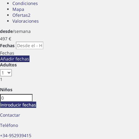
Condiciones
Mapa
Ofertas
2
Valoraciones
desde
/semana
497
€
Fechas
Fechas
Añadir fechas
Adultos
1
Niños
Introducir fechas
Contactar
Teléfono
+34-952939415