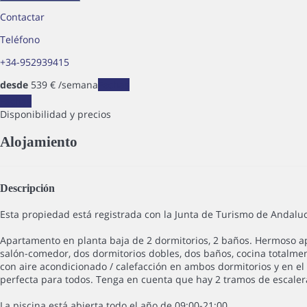
Contactar
Teléfono
+34-952939415
desde
539
€
/semana
Fechas
Fechas
Disponibilidad y precios
Alojamiento
Descripción
Esta propiedad está registrada con la Junta de Turismo de Andalu
Apartamento en planta baja de 2 dormitorios, 2 baños. Hermoso 
salón-comedor, dos dormitorios dobles, dos baños, cocina totalme
con aire acondicionado / calefacción en ambos dormitorios y en el 
perfecta para todos. Tenga en cuenta que hay 2 tramos de escalera
La piscina está abierta todo el año de 09:00-21:00.