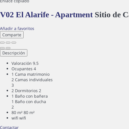
Enlace copiado
V02 El Alarife - Apartment
Sitio de 
Añadir a favoritos
Comparte
Descripción
Valoración
9.5
Ocupantes
4
1 Cama matrimonio
2 Camas individuales
3
2 Dormitorios
2
1 Baño con bañera
1 Baño con ducha
2
80 m²
80 m²
wifi
wifi
Contactar