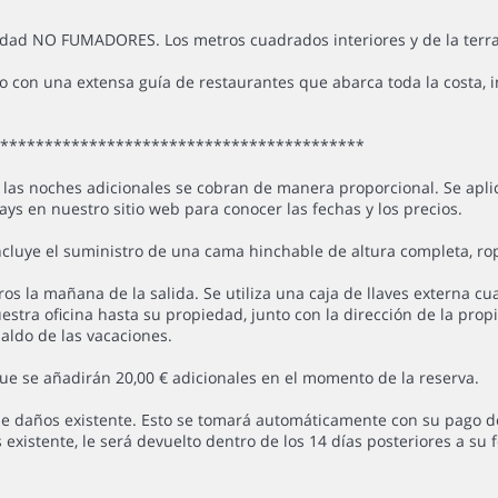
edad NO FUMADORES. Los metros cuadrados interiores y de la terra
con una extensa guía de restaurantes que abarca toda la costa, in
******************************************
las noches adicionales se cobran de manera proporcional. Se aplica
ys en nuestro sitio web para conocer las fechas y los precios.
luye el suministro de una cama hinchable de altura completa, rop
ros la mañana de la salida. Se utiliza una caja de llaves externa c
ra oficina hasta su propiedad, junto con la dirección de la propieda
aldo de las vacaciones.
e se añadirán 20,00 € adicionales en el momento de la reserva.
 daños existente. Esto se tomará automáticamente con su pago de s
existente, le será devuelto dentro de los 14 días posteriores a su f